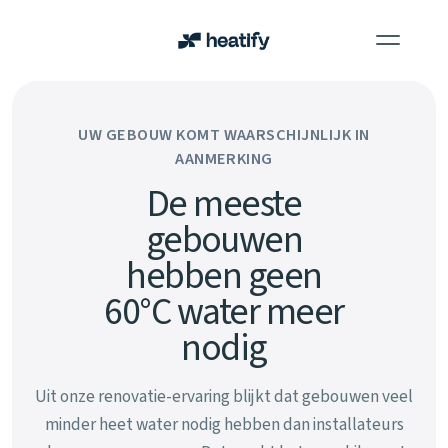
Voor wie
UW GEBOUW KOMT WAARSCHIJNLIJK IN
Projecten
AANMERKING
De meeste
Blog
gebouwen
Over ons
hebben geen
Contact
60°C water meer
nodig
Uit onze renovatie-ervaring blijkt dat gebouwen veel
minder heet water nodig hebben dan installateurs