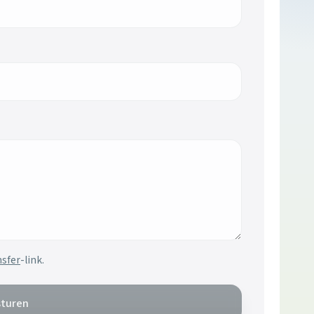
sfer
-link.
sturen